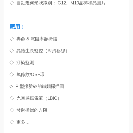
◇ 自動幾何形狀識別： G12、M10晶磚和晶圓片
應用 :
◇ 壽命 & 電阻率麵掃描
◇ 晶體生長監控（即滑移線）
◇ 汙染監測
◇ 氧條紋/OSF環
◇ P 型摻雜矽的鐵麵掃描圖
◇ 光束感應電流（LBIC）
◇ 發射極層的方阻
◇ 更多…