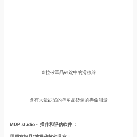
直拉矽單晶矽錠中的滑移線
含有大量缺陷的準單晶矽錠的壽命測量
MDP studio - 操作和評估軟件 ：
用戶友好且*的操作軟件具有：