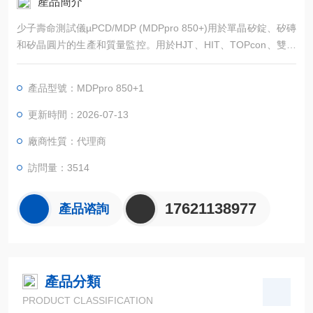
產品簡介
少子壽命測試儀µPCD/MDP (MDPpro 850+)用於單晶矽錠、矽磚
和矽晶圓片的生產和質量監控。用於HJT、HIT、TOPcon、雙麵
PERC、PERC+太陽能電池、鈣鈦礦等中的矽材料。
產品型號：MDPpro 850+1
更新時間：2026-07-13
廠商性質：代理商
訪問量：3514
17621138977
產品谘詢
產品分類
PRODUCT CLASSIFICATION