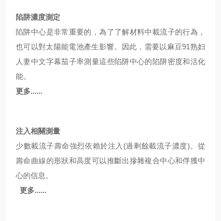
陷阱濃度測定
陷阱中心是非常重要的，為了了解材料中載流子的行為，
也可以對太陽能電池產生影響。因此，需要以麻豆91熟妇
人妻中文字幕茄子率測量這些陷阱中心的
陷阱密度
和
活化
能
。
更多......
注入相關測量
少數載流子壽命強烈依賴於注入(過剩餘載流子濃度)。從
壽命曲線的形狀和高度可以推斷出摻雜
複合中心
和
俘獲中
心
的信息。
更多......