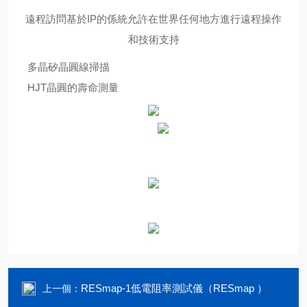
遠程訪問基於IP的係統允許在世界任何地方進行遠程操作
和技術支持
多晶矽晶圓線掃描
HJT晶圓的壽命測量
RESmap-1低電阻率測試儀（RESmap ）
上一個：