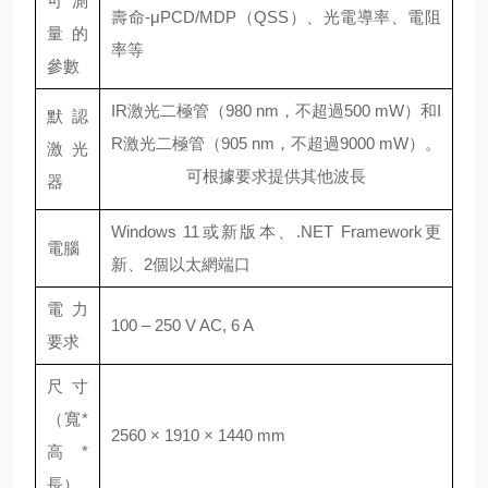
可測
壽命-μPCD/MDP（QSS）、光電導率、電阻
量的
率等
參數
IR激光二極管（980 nm，不超過500 mW）和I
默認
R激光二極管（905 nm，不超過9000 mW）。
激光
可根據要求提供其他波長
器
Windows 11或新版本、.NET Framework更
電腦
新、2個以太網端口
電力
100 – 250 V AC, 6 A
要求
尺寸
（寬*
2560 × 1910 × 1440 mm
高*
長）