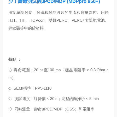
少子壽命測試儀µPCD/MDP (MDPpro 850+)
用於單晶矽錠、矽磚和矽晶圓片的生產和質量監控。用於
HJT、HIT、TOPcon、雙麵PERC、PERC+太陽能電池、
鈣鈦礦等中的矽材料。
特點 ：
◇ 壽命範圍：20 ns至100 ms（樣品電阻率 > 0.3 Ohm c
m）
◇ SEMI標準：PV9-1110
◇ 測試速度：線掃描 < 30 s；完整的麵掃秒 < 5 min
◇ 同時測量：壽命μPCD/MDP（QSS）和電阻率