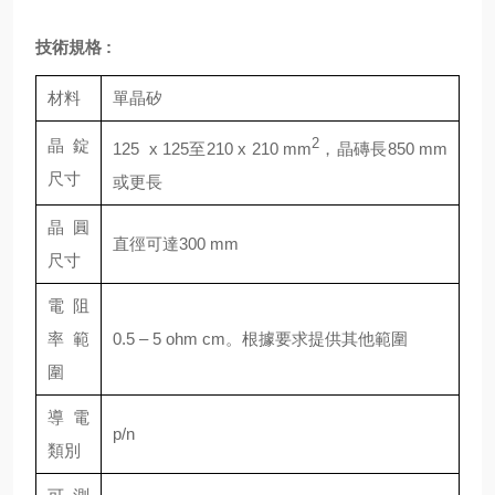
技術規格 :
材料
單晶矽
晶錠
2
125 x
125至210 x 210 mm
，
晶磚長850 mm
尺寸
或更長
晶圓
直徑可達300 mm
尺寸
電阻
率範
0.5 – 5 ohm cm。根據要求提供其他範圍
圍
導電
p
/
n
類別