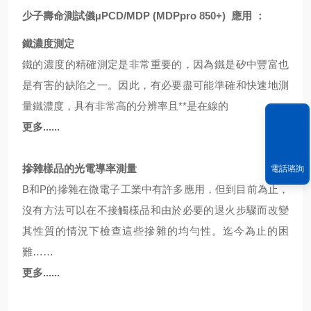
少子壽命測試儀µPCD/MDP (MDPpro 850+)
應用 ：
鐵濃度測定
鐵的濃度的精確測定是非常重要的，因為鐵是矽中豐富也
是有害的缺陷之一。因此，有必要盡可能準確和快速地測
量鐵濃度，具有非常高的分辨率且**是在線的
更多......
摻雜樣品的
光電導率測量
電話谘詢
B和P的摻雜在微電子工業中有許多應用，但到目前為止，
沒有方法可以在不接觸樣品和由於必要的退火步驟而改變
其性質的情況下檢查這些
摻雜的均勻性
。迄今為止的困
難……
更多......