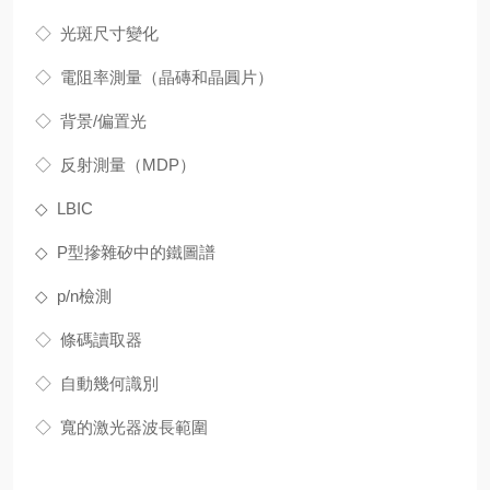
◇ 光斑尺寸變化
◇ 電阻率測量（晶磚和晶圓片）
◇ 背景/偏置光
◇ 反射測量（MDP）
◇ LBIC
◇ P型摻雜矽中的鐵圖譜
◇ p/n檢測
◇ 條碼讀取器
◇ 自動幾何識別
◇ 寬的激光器波長範圍