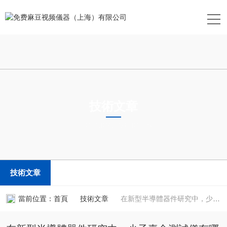
技術文章
TECHNICAL ARTICLES
技術文章
當前位置：
首頁
技術文章
在新型半導體器件研究中，少子壽命測試儀有哪些作用？