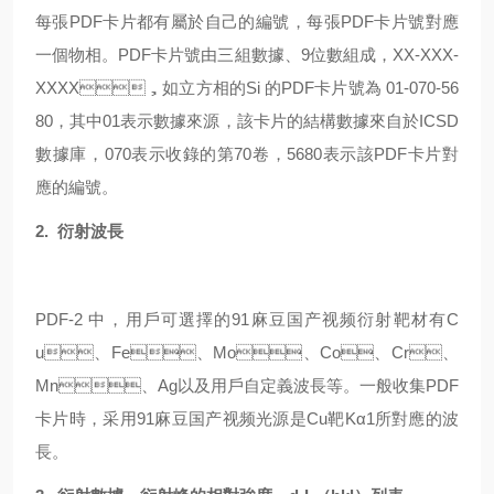
每張PDF卡片都有屬於自己的編號，每張PDF卡片號對應
一個物相。PDF卡片號由三組數據、9位數組成，XX-XXX-
XXXX，如立方相的Si 的PDF卡片號為 01-070-56
80，其中01表示數據來源，該卡片的結構數據來自於ICSD
數據庫，070表示收錄的第70卷，5680表示該PDF卡片對
應的編號。
2. 衍射波長
PDF-2 中，用戶可選擇的91麻豆国产视频衍射靶材有C
u、Fe、Mo、Co、Cr、
Mn、Ag以及用戶自定義波長等。一般收集PDF
卡片時，采用91麻豆国产视频光源是Cu靶Kα1所對應的波
長。