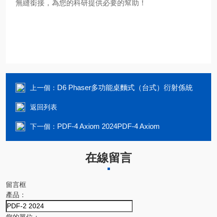
無縫銜接，為您的科研提供必要的幫助！
D6 Phaser多功能桌麵式（台式）衍射係統
上一個：
返回列表
PDF-4 Axiom 2024PDF-4 Axiom
下一個：
在線留言
留言框
產品：