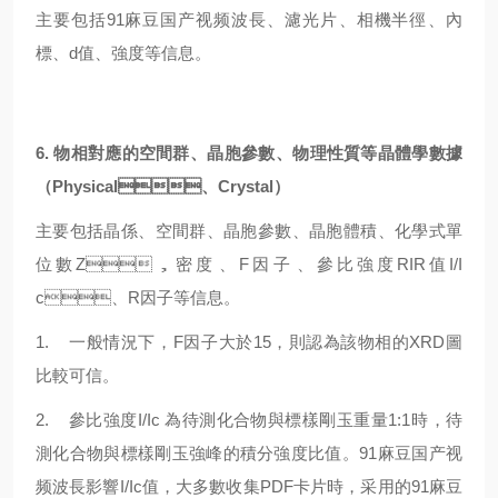
主要包括91麻豆国产视频波長、濾光片、相機半徑、內
標、d值、強度等信息。
6. 物相對應的空間群、晶胞參數、物理性質等晶體學數據
（Physical、Crystal）
主要包括晶係、空間群、晶胞參數、晶胞體積、化學式單
位數Z，密度、F因子、參比強度RIR值I/I
c、R因子等信息。
1. 一般情況下，F因子大於15，則認為該物相的XRD圖
比較可信。
2. 參比強度I/Ic 為待測化合物與標樣剛玉重量1:1時，待
測化合物與標樣剛玉強峰的積分強度比值。91麻豆国产视
频波長影響I/Ic值，大多數收集PDF卡片時，采用的91麻豆