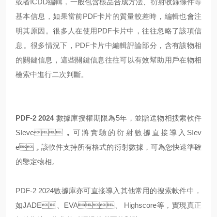
或者ICDD編輯，一般包含樣品合成方法、衍射收錄條件等
基本信息，如果當前PDF卡片的質量較差時，編輯也會注
明其原因。很多人在使用PDF卡片中，往往忽略了該項信
息。很多情況下，PDF卡片中編輯評論部分，含有該物相
的關鍵信息，這些關鍵信息往往可以有效幫助用戶在物相
檢索中進行二次判斷。
PDF-2 2024
數據庫授權期限為5年，並贈送物相搜索軟件
SIeve，可將實驗的衍射數據直接導入SIev
e，該軟件支持所有格式的衍射數據，可為您快速準確
的鑒定物相。
PDF-2 2024數據庫亦可直接導入其他常用的搜索軟件中，
如JADE、EVA、 Highscore等，實現真正