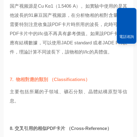
国产视频源是Cu Kα1（1.5406 A）。如實驗中使用的是其
他波長的91麻豆国产视频源，在分析物相的相對含量時，
需要特別注意收集該PDF卡片時所用的波長，此時可能該
PDF卡片中的I/Ic值不再具有參考價值。如果該PDF卡片對
電話谘詢
應有結構數據，可以使用JADE standard 或者JADE Pro軟
件，理論計算不同波長下，該物相的I/Ic的具體值。
7. 物相對應的類別 （Classifications）
主要包括所屬的子領域、礦石分類、晶體結構原型等信
息。
8. 交叉引用的相似PDF卡片 （Cross-Reference）