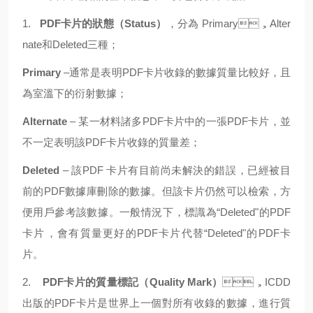
1.
PDF卡片的狀態（Status）
，分為 Primary，Alter
nate和Deleted三種；
Primary
–通常是表明PDF卡片收錄的數據質量比較好，且
為室溫下的衍射數據；
Alternate
– 某一材料諸多PDF卡片中的一張PDF卡片，並
不一定表明該PDF卡片收錄的質量差；
Deleted
– 該PDF 卡片有目前尚未解決的錯誤，已經被目
前的PDF數據庫刪除的數據。但該卡片仍然可以檢索，方
便用戶參考該數據。一般情況下，標識為“Deleted"的PDF
卡片，會有質量更好的PDF卡片代替“Deleted"的PDF卡
片。
2.
PDF卡片的質量標記（Quality Mark）
，ICDD
出版的PDF卡片是世界上一個對所有收錄的數據，進行質