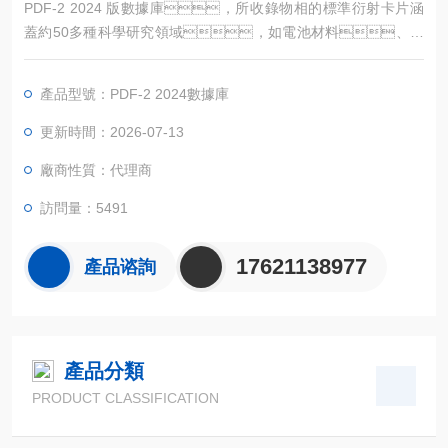
PDF-2 2024 版數據庫，所收錄物相的標準衍射卡片涵
蓋約50多種科學研究領域，如電池材料、熱
電材料、超導材料、金屬材料、陶瓷材
料、礦物材料、金屬合金、藥
產品型號：PDF-2 2024數據庫
物、聚合物等。PDF數據庫是材料
學、物理學、化學、地質學、
更新時間：2026-07-13
藥物學、生物學、檢驗檢疫、司法鑒定等科
廠商性質：代理商
學研究及工業生產等領域的數據庫，贏得全球用戶的信
任和支持。
訪問量：5491
17621138977
產品谘詢
產品分類
PRODUCT CLASSIFICATION