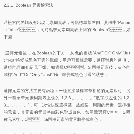
2.2.1 Boolean 元素檢索法
若檢索的界麵沒有出現元素周期表，可鼠標單擊左側工具欄中“
Period
ic Table
”，同時點擊元素周期表上側的“
Boolean
”，如
下圖：
選擇元素後，在
Boolean
的下方，灰色的圖標“
And
”“
Or
”“
Only
”“
Jus
t
”“
Not
”將變成黑色可選的狀態，用戶可根據需要，選擇對應的選項，
選項的詳細介紹見下麵。如選擇
C
、
Si
兩種元素後，灰色的
圖標“
And
”“
Or
”“
Only
”“
Just
”“
Not
”即變成黑色可選的狀態：
選擇元素的方法主要有兩種：一種直接鼠標單擊相應的元素即可，另
外一種單擊元素周期表上側的“
1,2,3.
。。。。。”數字或左側的“
1,2,
3.
。。。。。”，可一次性快速選擇某一族或某一周期的元素。選擇後
的元素，其元素的背景將由彩色變成白色，如單擊選擇
C
、
Si
兩
種元素後，
C
、
Si
兩種元素的背景將變成白色：