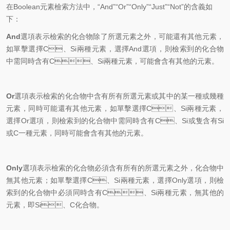
在Boolean元素檢索方法中，“And”“Or”“Only”“Just”“Not”的含義如
下：
And
選項表示檢索的化合物除了所選元素之外，可能還有其他元素，
如單擊選擇
C
、
Si
兩種元素，選擇
And
選項，則檢索到的化合物
中需同時含有
C
、
Si
兩種元素，可能會含有其他的元素。
Or
選項表示檢索的化合物中含有所有所選元素或其中的某一種或幾種
元素，同時可能還有其他元素，如單擊選擇
C
、
Si
兩種元素，
選擇
Or
選項，則檢索到的化合物中需同時含有
C
、
Si
或隻含有
Si
或
C
一種元素，同時可能會含有其他的元素。
Only
選項表示檢索的化合物必須含有所有的所選元素之外，化合物中
無其他元素；如單擊選擇
C
、
Si
兩種元素，選擇
Only
選項，則檢
索到的化合物中必須同時含有
C
、
Si
兩種元素，無其他的
元素，即
Si
、
C
化合物。