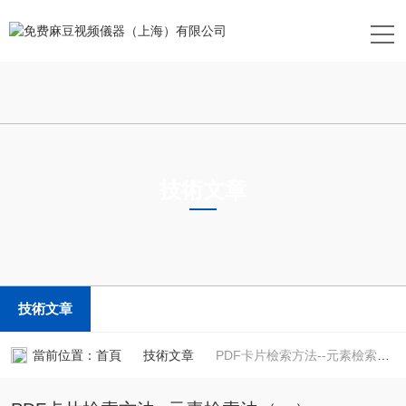
技術文章
TECHNICAL ARTICLES
技術文章
當前位置：
首頁
技術文章
PDF卡片檢索方法--元素檢索法（一）