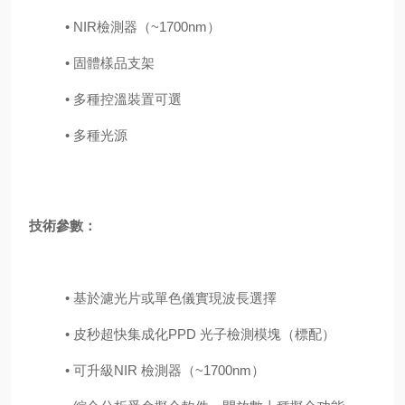
•
NIR檢測器（~1700nm）
•
固體樣品支架
•
多種控溫裝置可選
•
多種光源
技術參數：
•
基於濾光片或單色儀實現波長選擇
•
皮秒超快集成化PPD 光子檢測模塊（標配）
•
可升級NIR 檢測器（~1700nm）