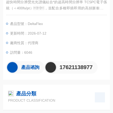
超快時間分辨熒光光譜儀結合*的超高時間分辨率 TCSPC電子係
統（＜400fs/pt），並配合多種即插即用的高頻脈衝光源
和高度集成化的檢測器技術，整機配置靈活，
滿足＜5ps短壽命測試要求，成為科研深入應用開發的高
產品型號：DeltaFlex
效利器。
更新時間：2026-07-12
廠商性質：代理商
訪問量：6046
17621138977
產品谘詢
產品分類
PRODUCT CLASSIFICATION