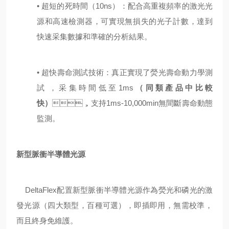
•
超短的死時間（10ns）：配合高重複頻率的激光光
源和高速檢測器，可實現無損失的光子計數，達到
快速采集數據和準確的分析結果。
•
超快壽命測試技術：真正實現了熒光壽命動力學測
試，采集時間低至1ms
（同類產品中
比較
快
）
，支持1ms-10,000min無間斷壽命動態
監測。
新型脈衝半導體光源
DeltaFlex配置新型脈衝半導體光源作為熒光和磷光的激
發光源（四大類型，百種可選），即插即用，無需校準，
而且終身免維護。