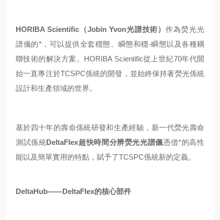
HORIBA Scientific（Jobin Yvon光譜技術）
作為熒光光
譜儀的
*
，可以提供全套穩態、瞬態和穩-瞬態以及各種耦
聯技術的解決方案。HORIBA Scientific從上世紀70年代開
始一直專注於TCSPC係統的開發，並始終保持著熒光係統
設計和生產領域的世界。
基於四十年的壽命係統研發和生產經驗，新一代熒光壽命
測試係統
DeltaFlex
超快時間分辨熒光光譜儀
憑借
*
的
高性
能以及簡單實用的特點，賦予了TCSPC係統新的定義。
DeltaHub——DeltaFlex
的核心部件