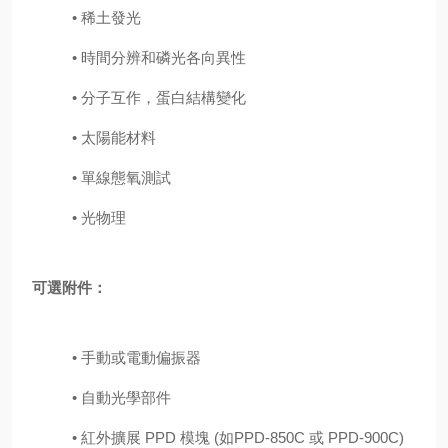
•
稀土發光
•
時間分辨和磷光各向異性
•
分子互作，蛋白結構變化
•
太陽能材料
• 單線態氧測試
• 光物理
可選附件：
•
手動或電動偏振器
•
自動光學部件
•
紅外擴展 PPD 模塊 (如PPD-850C 或 PPD-900C)