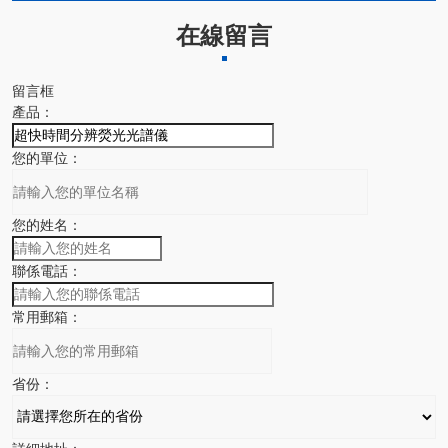
在線留言
留言框
產品：
您的單位：
您的姓名：
聯係電話：
常用郵箱：
省份：