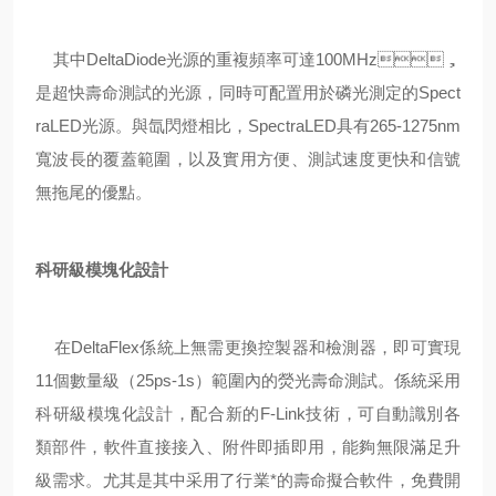
其中DeltaDiode光源的重複頻率可達100MHz，
是超快壽命測試的光源，同時可配置用於磷光測定的Spect
raLED光源。與氙閃燈相比，SpectraLED具有265-1275nm
寬波長的覆蓋範圍，以及實用方便、測試速度更快和信號
無拖尾的優點。
科研級模塊化設計
在DeltaFlex係統上無需更換控製器和檢測器，即可實現
11個數量級（25ps-1s）範圍內的熒光壽命測試。係統采用
科研級模塊化設計，配合
新
的F-Link技術，可自動識別各
類部件，軟件直接接入、附件即插即用，能夠無限滿足升
級需求。尤其是其中采用了行業
*
的壽命擬合軟件，免費開