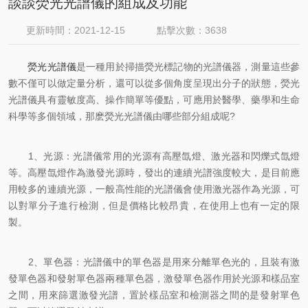
談談熒光光譜儀的組成及功能
更新時間：2021-12-15
點擊次數：3638
熒光光譜儀
是一種用於掃描熒光標記物的光譜儀器，測量這些參
數不僅可以做定量分析，還可以從多個角度呈現出分子的狀態，熒光
光譜儀具有靈敏度高、操作簡單等優點，可應用於醫學、藥學和生命
科學等多個領域，那麽熒光光譜儀由哪些部分組成呢?
1、光源：光譜儀常用的光源有高壓氙燈、激光器和閃爍式氙燈
等。高壓氙燈作為激發光源時，發出的連續光譜強度較大，是目前應
用較多的連續光源，一般高性能的光譜儀會使用激光器作為光源，可
以對單分子進行檢測，但是價格比較昂貴，在使用上也有一定的限
製。
2、單色器：光譜儀中的單色器是用來分離單色光的，且裝有激
發單色器和發射單色器兩種單色器，激發單色器作用於光源和樣品室
之間，用來篩選激發光譜，置於樣品室和檢測器之間的是發射單色