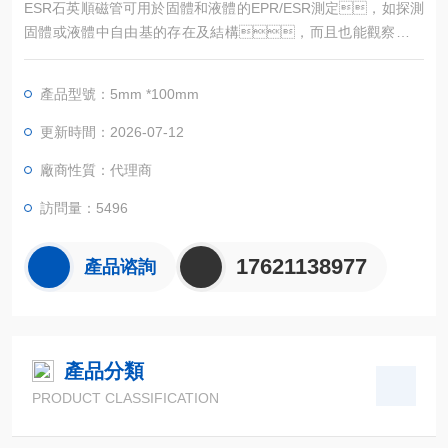
ESR石英順磁管可用於固體和液體的EPR/ESR測定，如探測
固體或液體中自由基的存在及結構，而且也能觀察動力
學過程，比如化學反應及光照反應過程中自由基的產
生及淬滅。
產品型號：5mm *100mm
更新時間：2026-07-12
廠商性質：代理商
訪問量：5496
17621138977
產品谘詢
產品分類
PRODUCT CLASSIFICATION