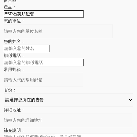
留言框
產品：
您的單位：
您的姓名：
聯係電話：
常用郵箱：
省份：
詳細地址：
補充說明：