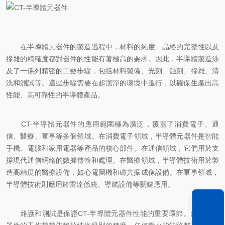
在半導體元器件的製造過程中，材料的純度、晶格的完整性以及
摻雜的精確度都對器件的性能有著極高的要求。因此，半導體製造涉
及了一係列精密的工藝步驟，包括材料製備、光刻、蝕刻、摻雜、清
洗和測試等。這些步驟需要在超潔淨的環境中進行，以確保生產出高
性能、高可靠性的半導體產品。
CT-半導體元器件的應用範圍極為廣泛，覆蓋了消費電子、通
信、醫療、軍事等多個領域。在消費電子領域，半導體元器件是智能
手機、電腦和家用電器等產品的核心部件。在通信領域，它們用於支
撐現代通信網絡的數據傳輸和處理。在醫療領域，半導體技術用於製
造高精度的醫療設備，如心電圖機和磁共振成像設備。在軍事領域，
半導體技術則應用於雷達係統、導航設備等關鍵應用。
維護和測試是保證CT-半導體元器件性能的重要環節。由於這些