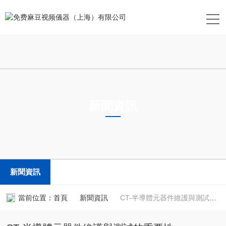
新聞資訊
NEWS INFORMATION
新聞資訊
當前位置：
首頁
新聞資訊
CT-半導體元器件維護與測試的重要性