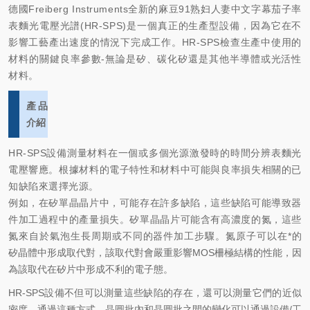
德國Freiberg Instruments
全新的麻豆91熟妇人妻中文字幕茄子率
表麵光電壓光譜(HR-SPS)
是一個真正的生產型設備，因為它在不
影響工藝產出速度的情況下完成工作。HR-SPS檢查生產中使用的
材料的關鍵良率參數-無論是
矽、碳化矽還是其他半導體或光活性
材料
。
產品
介紹
HR-SPS設備測量材料在一個或多個光源激發時的時間分辨表麵光
電壓響應。根據材料的電子特性和材料中可能與良率損失相關的已
知缺陷來選擇光源。
例如，在矽單晶晶片中，可能存在許多缺陷，這些缺陷可能導致器
件加工過程中的產量損失。矽單晶晶片可能含有高濃度的氮，這些
氮來自於氣泡生長周期或不同的器件加工步驟。氮原子可以在*
的
矽晶體中形成取代對，該取代對會嚴重影響MOS柵極結構的性能，因
為該取代在矽片中形成不利的電子態。
HR-SPS設備不但可以
測量這些缺陷的存在，還可以測量它們的近似
密度
。通過這種方式，晶圓批內和晶圓批之間的變化可以通過設備/工