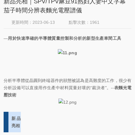
新品亮相｜SPV/TPV麻豆91熟妇人妻中文字幕
茄子時間分辨表麵光電壓譜儀
更新時間：2023-06-13
點擊次數：1961
—
用於快速準確的半導體質量控製和分析的新型生產車間工具
分析半導體從晶圓到終端器件的狀態被認為是高難度的工作，很少有
分析設備可以直接用作生產中材料質量好壞的“裁決者"。--
表麵光電
壓技術
新品
亮相