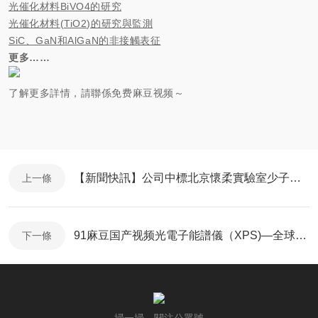
光催化材料BiVO4的研究
光催化材料(TiO2)的研究與監測
SiC、GaN和AlGaN的非接觸表征
更多……
了解更多詳情，請聯係免费麻豆视频～
【新聞快訊】公司中標北京懷柔實驗室少子壽命測試儀
上一條
91麻豆国产视频光電子能譜儀（XPS)—全球-PHI GENESIS 在倫琴實驗室安裝調試完成
下一條