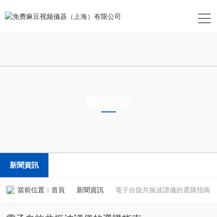
新聞資訊
NEWS INFORMATION
新聞資訊
當前位置：
首頁
新聞資訊
電子自旋共振波譜儀的選購指南