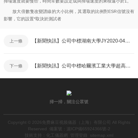
掃場速度就要慢些，時間常數要設定成與掃場速度的乘積遠小於1。
放大倍數隻改變譜線的大小比例，其選取的比例對ESR信號沒有
影響，它的設置*取決於測試者
【新聞快訊】公司中標湖南大學JY2020-04貨物及服務采購項目
上一條
【新聞快訊】公司中標哈爾濱工業大學超高真空低溫掃描隧道顯微鏡項目
下一條
掃一掃，關注公眾號
Copyright © 2026免费麻豆视频儀器（上海）有限公司 All Rights
Reserved
備案號：滬ICP備65924366號-2
技術支持：
化工儀器網
管理登錄
sitemap.xml