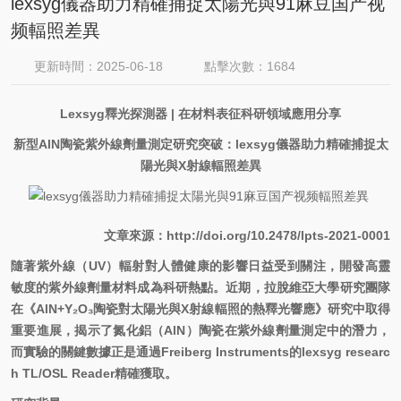
lexsyg儀器助力精確捕捉太陽光與91麻豆国产视
频輻照差異
更新時間：2025-06-18
點擊次數：1684
Lexsyg釋光探測器 | 在材料表征科研領域應用分享
新型
AlN
陶瓷紫外線劑量測定研究突破：
lexsyg
儀器助力精確捕捉太
陽光與
X
射線輻照差異
文章來源：
http://doi.org/10.2478/lpts-2021-0001
隨著紫外線（
UV
）輻射對人體健康的影響日益受到關注，開發高靈
敏度的紫外線劑量材料成為科研熱點。近期，拉脫維亞大學研究團隊
在《
AlN+Y
₂
O
₃
陶瓷對太陽光與
X
射線輻照的熱釋光響應》研究中取得
重要進展，揭示了氮化鋁（
AlN
）陶瓷在紫外線劑量測定中的潛力，
而實驗的關鍵數據正是通過
Freiberg Instruments
的
lexsyg
researc
h TL/OSL Reader
精確獲取。