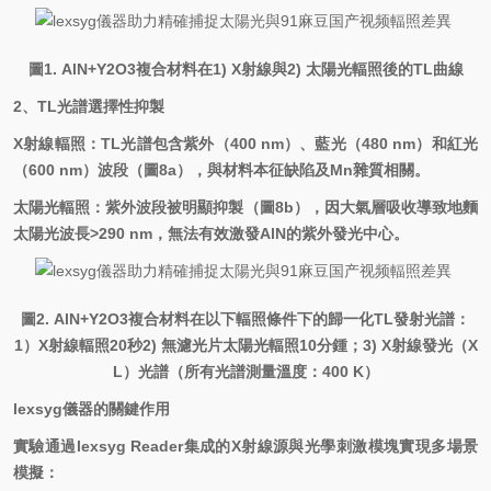
圖
1. AlN+Y2O3
複合材料在
1) X
射線與
2)
太陽光輻照後的
TL
曲線
2
、
TL
光譜選擇性抑製
X
射線輻照：
TL
光譜包含紫外（
400 nm
）、藍光（
480 nm
）和紅光
（
600 nm
）波段（圖
8a
），與材料本征缺陷及
Mn
雜質相關。
太陽光輻照：紫外波段被明顯抑製（圖
8b
），因大氣層吸收導致地麵
太陽光波長
>290 nm
，無法有效激發
AlN
的紫外發光中心。
圖
2. AlN+Y2O3
複合材料在以下輻照條件下的歸一化
TL
發射光譜：
1
）
X
射線輻照
20
秒
2)
無濾光片太陽光輻照
10
分鍾；
3) X
射線發光（
X
L
）光譜（所有光譜測量溫度：
400 K
）
lexsyg
儀器的關鍵作用
實驗通過
lexsyg
Reader
集成的
X
射線源與光學刺激模塊實現多場景
模擬：