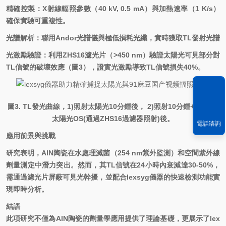
精確控製：
X
射線輻照參數（
40 kV, 0.5 mA
）與加熱速率（
1 K/s
）
確保實驗可重複性。
光譜解析：聯用
Andor
光譜儀與極低損耗光纖，實時獲取
TL
發射光譜
光激勵驗證：利用
ZHS16
濾光片（
>450 nm
）驗證太陽光可見部分對
TL
信號的破壞效應（圖
3
），證實光激勵導致
TL
信號損失
40%
。
圖
3. TL
發光曲線，
1)
照射太陽光
10
分鍾後，
2)
照射
10
分鍾
+ 10
分鍾
太陽光
OS(
通過
ZHS16
過濾器照射
)
後。
電話谘詢
應用前景與挑戰
研究表明，
AlN
陶瓷在水處理滅菌（
254 nm
紫外監測）和空間紫外線
劑量測定中潛力突出。然而，其
TL
信號在
24
小時內衰減達
30-50%
，
需通過濾
光片屏蔽可見光幹擾，並配合
lexsyg
儀器的快速檢測功能實
現即時分析。
結語
此項研究不僅為
AlN
陶瓷的劑量學應用提供了理論基礎，更展示了
lex