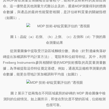
其
MDP
壽命
測量受
表麵複合影響較小，能精準反映材料的實際體壽
命。這一優勢是其他測量方式難以企及的，通過
MDP
測量得到的體壽
命數據，與
產品
的最終性能緊密相關，是評估材料質量的關鍵指標
（如圖
1
）
。
圖
1
：
晶錠
（
a
）
右
側、（
b
）
上
側、（
c
）
左
側和（
d
）
下
側的壽
命測量結果
從測量圖像中
提取受
汙染區域麵積分數、壽命（針對邊緣角落矽
磚提出加權調和平均計算方法）、電阻率和位錯等特征。其中，利用
Freiberg Instruments
參與相關研發的
MDP
技術獲取的高質量測量數
據，為準確提取這些特征奠定基礎。例如，通過其設備精準測量的壽
命數據，能更合理地計算加權調和平均值
（如圖
2
）
。
圖
2
展示了從兩塊在不同區域裁剪的矽磚的
MDP
壽命圖像中檢
測到的位錯情況。如上圖所示，即使在對比度不變的區域，位錯檢測
也很可靠。