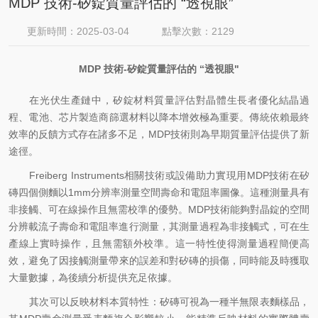
MDP 技術-矽錠質量評估的 “透視眼”
更新時間：2025-03-04
點擊次數：2129
MDP
技術
-
矽
錠質量
評估的
“
透視眼
"
在光伏生產鏈中，矽
錠材料
質量評估對晶體生長者優化結晶過
程、電池
、芯片
製造商篩選材料以降本增效極為重要。傳統依賴最終
效率的反饋方式存在諸多不足，
MDP
技術則為早期質量評估提供了新
途徑。
Freiberg Instruments
相關技術或設備助力實現用
MDP
技術在矽
磚四個側麵以
1mm
分辨率測量空間壽命和電阻率圖像。這種測量具有
非接觸、可在線操作且無需校準的優勢。
MDP
技術能夠
對
晶錠
的空間
分辨載流子壽命和電阻率進行測量，其測量過程為非接觸式，可在生
產線上實時操作，且無需額外校準。這一特性使得測量過程簡便高
效，避免了因接觸測量帶來的誤差和對矽磚的損傷，同時能及時獲取
大量數據，為後續分析提供充足依據。
其次可以
反映材料本質特性：矽磚
可視為一種
半無限
表麵
樣品，