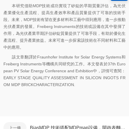
本研究借助
MDP
技術成功實現了矽錠的早期質量評估，為光
伏
產業
優化生產流程、提高生產效率和產品質量提供了可靠的技術手
段。未來，
MDP
技術有望在更多材料和工藝中得到應用，進一步推動
光
伏產業
的發展。
Freiberg Instruments
的技術或設備在其中發揮了
作用，為光
伏產業
早期評估矽
錠質量
提供了可靠手段，有助於優化生
產流程、提升產業效益。未來可進一步探索該技術在不同材料和工藝
中的應用。
該文章翻譯於
Fraunhofer Institute for Solar Energy Systems
和
Freiberg Instruments
等機構共同研究的工作。
本文發表於
37th Euro
pean PV Solar Energy Conference and Exhibition
中，詳情可查閱：
EARLY STAGE
QUALITY ASSESSMENT IN SILICON INGOTS FR
OM MDP BRICKCHARACTERIZATION
.
BiasMDP 技術搭配MDPmap設備，開啟表麵鈍化檢測新方式
上一條