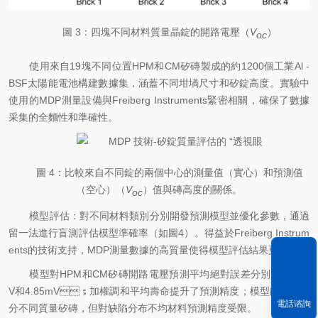
圖
3
：四塊不同材料質量
晶錠
的開路電壓（
V
）
oc
使用來自
19
塊不同位置
HPM
和
CM
矽磚製成的約
1200
個工業
Al
-
BSF
太陽能電池構建數據集，涵蓋不同坩堝尺寸和
矽錠
高度。實驗中
使用的
MDP
測量設備與
Freiberg Instruments
緊密相關，確保了數據
采集的全麵性和準確性。
圖
4
：比較來自不同錠的兩個中
心
的測量值（
實心
）和預測值
（
空心
）
（
V
）
值與
磚高度
的關係。
oc
模型評估：對不同材料類別分別開發預測模型並優化參數，通過
留一法
進行盲測評估
模型準確率
（如圖
4
）
。得益於
Freiberg Instrum
ents
的技術支持，
MDP
測量數據的高質量使得模型評估結果更可靠。
模型對
HPM
和
CM
矽磚開路電壓預測平均絕對誤差分別為
3.06m
V
和
4.85mV
；加權調和平均壽命提升了預測精度；模型能有效區
電話谘詢
分不同質量矽磚，但對缺陷分布不均材料預測精度受限。