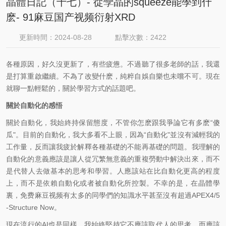
晶體日記（十七）- 從孿晶的squeeze能學到什
麽- 91麻豆国产视频衍射XRD
更新時間：2024-08-28
點擊次數：2422
各種原因，好久沒更新了，有些疲憊。不過聽了很多老師的話，我還
是打算重啟繼續。不為了改變什麽，純粹自娛自樂也未嚐不可。現在
就聊一點輕鬆的，關於學習方式的話題吧。
關於自動化的感悟
關於自動化，我始終持保留態度，不管你怎麽跟我爭論它有多麽“傻
瓜"。目前的自動化，我大多看不上眼，因為“自動化"並沒有減輕我的
工作量，反而讓我疲於解釋各種基礎的不能再基礎的問題。我理解的
自動化的意義應該是讓人從冗繁無意義的重複勞動中解決出來，而不
是代替人去做基本的思考和學習。人應該站在比自動化更高的程度
上，而不是依賴自動化或者被自動化所控製。不幸的是，在晶體學
裏，免费麻豆视频有太多的同學們的知識水平甚至沒有超過APEX4/5
-Structure Now。
現在流行的AI也是同樣，我始終堅持它不應該取代人的思考，而應該