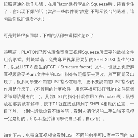
按照普通的操作步驟，在用Platon進行孿晶的Squeeze時，確實卡住
了，會出現下麵的話（當然一些軟件裏“故意"不顯示後台的過程，這
句話你也許也看不到）：
可是對於很多同學，下麵的話卻被選擇性忽略了:
很明顯，PLATON已經告訴免费麻豆视频Squeeze所需要的數據文件
組合形式。對於孿晶，免费麻豆视频需要新的SHELXL\XL產生的CI
F，以及LIST 8 產生的FCF（Structure factor）文件。也就是免费麻
豆视频需要將.ins文件中的LIST 指令按照需要去更改。然而問題又出
現了，很多同學並不知道LIST指令在哪裏，更不要說知道LIST指令的
作用是什麽了。(不管用的什麽軟件，用寫字板可以打開.ins文件這個
常識應該是有的…)。具體LIST的指令什麽作用？在shelxle裏，鼠標
放在那裏就有解釋，按下F1就直接跳轉到了SHELX相應的位置，一
目了然。（別告訴我你看不懂英語，看別人消化過的二手知識不見得
一定是對的，所以我堅持讓同學們自己看，自己悟）。
細究下來，免费麻豆视频會看到LIST 不同的數字可以產生不同的.fcf