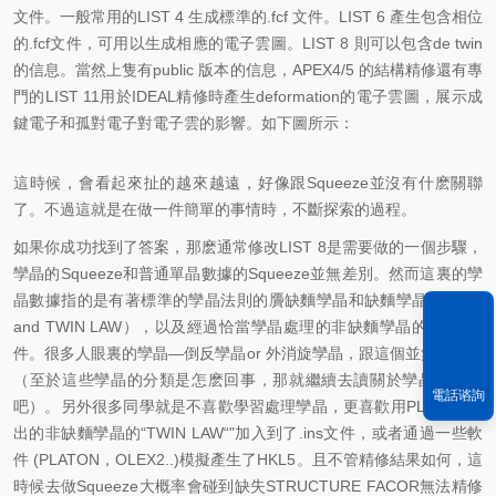
文件。一般常用的LIST 4 生成標準的.fcf 文件。LIST 6 產生包含相位
的.fcf文件，可用以生成相應的電子雲圖。LIST 8 則可以包含de twin
的信息。當然上隻有public 版本的信息，APEX4/5 的結構精修還有專
門的LIST 11用於IDEAL精修時產生deformation的電子雲圖，展示成
鍵電子和孤對電子對電子雲的影響。如下圖所示：
這時候，會看起來扯的越來越遠，好像跟Squeeze並沒有什麽關聯
了。不過這就是在做一件簡單的事情時，不斷探索的過程。
如果你成功找到了答案，那麽通常修改LIST 8是需要做的一個步驟，
孿晶的Squeeze和普通單晶數據的Squeeze並無差別。然而這裏的孿
晶數據指的是有著標準的孿晶法則的贗缺麵孿晶和缺麵孿晶（HKL4
and TWIN LAW），以及經過恰當孿晶處理的非缺麵孿晶的HKL5文
件。很多人眼裏的孿晶—倒反孿晶or 外消旋孿晶，跟這個並無關係。
（至於這些孿晶的分類是怎麽回事，那就繼續去讀關於孿晶的知識
電話谘詢
吧）。另外很多同學就是不喜歡學習處理孿晶，更喜歡用PLATON給
出的非缺麵孿晶的“TWIN LAW“"加入到了.ins文件，或者通過一些軟
件 (PLATON，OLEX2..)模擬產生了HKL5。且不管精修結果如何，這
時候去做Squeeze大概率會碰到缺失STRUCTURE FACOR無法精修