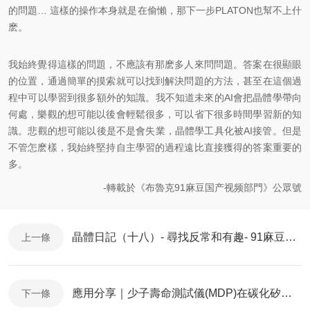
的問題… 這樣的操作本身就是在偷懶，那下一步PLATON也幫不上什
麽。
我始終覺得這樣的問題，不應該有那麽多人來問問題。答案在很顯眼
的位置，通過簡單的摸索就可以找到解決問題的方法，甚至在這個過
程中可以學習到很多額外的知識。我不知道未來的AI會把晶體學帶向
何處，樂觀的想可能以後會輕鬆很多，可以省下很多時間學習新的知
識。悲觀的想可能以後是不是會失業，晶體學工具化被AI接管。但是
不管怎麽樣，我始終堅持自主學習的過程遠比直接獲得的答案重要的
多。
-轉載於《布魯克91麻豆国产视频部門》公眾號
晶體日記（十八）- 尋找反常和有趣- 91麻豆国产视频衍射XRD
上一條
應用分享｜少子壽命測試儀(MDP)在碳化矽材料質量評估中的應用
下一條