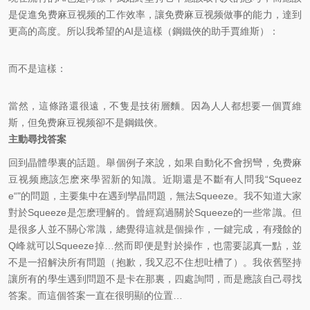
是促進免费麻豆视频的工作效率，讓免费麻豆视频做事的能力，達到
更高的高度。所以我希望的AI是這樣（鋼鐵俠的助手賈維斯）：
而不是這樣：
當然，這條路還很遠，不隻是技術層麵。因為人人都想要一個賈維
斯，但免费麻豆视频卻不是鋼鐵俠。
主動尋找答案
回到晶體學裏的話題。舉個例子來說，如果自動化不會拐彎，免费麻
豆视频應該怎麽來學習新的知識。近期還是不斷有人問我“Squeez
e“"的問題，主要集中在遇到孿晶問題，無法Squeeze。我不知道大家
對於Squeeze是怎麽理解的。曾經寫過關於Squeeze的一些常識。但
是很多人並不關心常識，總覺得這就是個操作，一鍵完成，有殘餘的
Q峰就可以Squeeze掉…然而即便是對於操作，也需要認真一點，並
不是一招解決所有問題（抱歉，我又忍不住想吐槽了）。我依舊堅持
讓所有的學生遇到問題不是卡在那裏，四處詢問，而是應該自己尋找
答案。而這個答案一直在很明顯的位置…