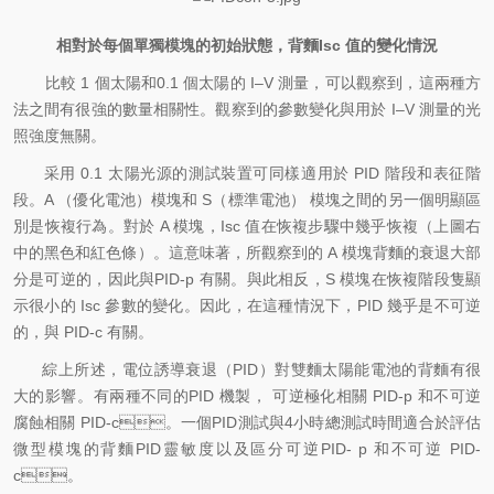
相對於每個單獨模塊的初始狀態，背麵
Isc
值的變化情況
比較 1 個太陽和0.1 個太陽的 I–V 測量，可以觀察到，這兩種方
法之間有很強的數量相關性。觀察到的參數變化與用於 I–V 測量的光
照強度無關。
采用 0.1 太陽光源的測試裝置可同樣適用於 PID 階段和表征階
段。A （優化電池）模塊和 S（標準電池） 模塊之間的另一個明顯區
別是恢複行為。對於 A 模塊，Isc 值在恢複步驟中幾乎恢複（上圖右
中的黑色和紅色條）。這意味著，所觀察到的 A 模塊背麵的衰退大部
分是可逆的，因此與PID-p 有關。與此相反，S 模塊在恢複階段隻顯
示很小的 Isc 參數的變化。因此，在這種情況下，PID 幾乎是不可逆
的，與 PID-c 有關。
綜上所述，電位誘導衰退（PID）對雙麵太陽能電池的背麵有很
大的影響。有兩種不同的PID 機製， 可逆極化相關 PID-p 和不可逆
腐蝕相關 PID-c。一個PID測試與4小時總測試時間適合於評估
微型模塊的背麵PID靈敏度以及區分可逆PID- p 和不可逆 PID-
c。