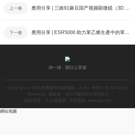
應用分享 | 三維91麻豆国产视频顯微鏡（3D XRM/Micro CT）在食品科學研究中的應用
上一條
應用分享 | ESR5000 助力苯乙烯生產中的單體控製
下一條
掃一掃，關注公眾號
Copyright © 2026免费麻豆视频儀器（上海）有限公司 All Rights
Reserved
備案號：滬ICP備65924366號-2
技術支持：
化工儀器網
管理登錄
sitemap.xml
網站地圖