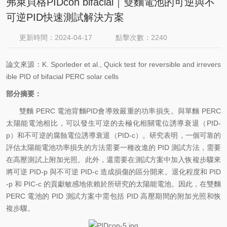
弗萊貝格PIDcon bifacial｜雙麵電池的可逆與不
可逆PID快速測試解決方案
更新時間：2024-04-17
點擊次數：2240
論文來源：
K. Sporleder et al., Quick test for reversible and irrevers
ible PID of bifacial PERC solar cells
部分摘要：
雙麵 PERC 電池背麵PID會導致嚴重的功率損失。與單麵 PERC
太陽能電池相比，可以發生可逆的去極化相關電位誘導衰退（PID-
p）和不可逆的腐蝕電位誘導衰退（PID-c）。研究表明，一個可靠的
評估太陽能電池功率損失的方法需要一種改進的 PID 測試方法，需要
在高壓測試上附加光照。此外，還需要在測試方案中加入恢複步驟來
將可逆 PID-p 與不可逆 PID-c 造成損傷的區分開來。退化程度和 PID
-p 和 PIC-c 的貢獻敏感地依賴於所研究的太陽能電池。因此，在雙麵
PERC 電池的 PID 測試方案中需包括 PID 高壓期間的附加光照和恢
複步驟。