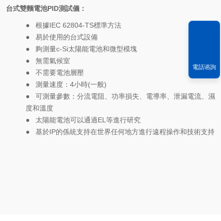
台式雙麵電池
PID
測試儀：
●
根據IEC 62804-TS標準方法
●
易於使用的台式設備
●
夠測量c-Si太陽能電池和微型模塊
●
無需氣候室
電話谘詢
●
不需要電池層壓
●
測量速度：4小時(一般)
●
可測量參數：分流電阻、功率損失、電導率、泄漏電流、濕
度和溫度
●
太陽能電池可以通過EL等進行研究
●
基於IP的係統支持在世界任何地方進行遠程操作和技術支持