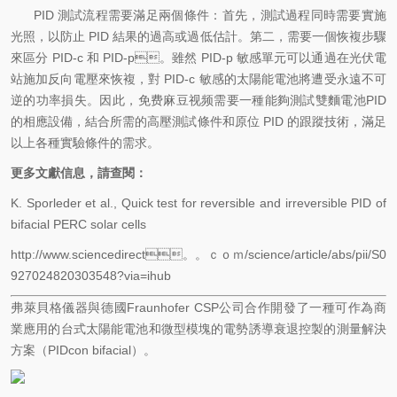
PID 測試流程需要滿足兩個條件：首先，測試過程同時需要實施
光照，以防止 PID 結果的過高或過低估計。第二，需要一個恢複步驟
來區分 PID-c 和 PID-p。雖然 PID-p 敏感單元可以通過在光伏電
站施加反向電壓來恢複，對 PID-c 敏感的太陽能電池將遭受永遠不可
逆的功率損失。因此，免费麻豆视频需要一種能夠測試雙麵電池PID
的相應設備，結合所需的高壓測試條件和原位 PID 的跟蹤技術，滿足
以上各種實驗條件的需求。
更多文獻信息，請查閱：
K. Sporleder et al., Quick test for reversible and irreversible PID of
bifacial PERC solar cells
http://www.sciencedirect。。ｃｏｍ/science/article/abs/pii/S0
927024820303548?via=ihub
弗萊貝格儀器與德國Fraunhofer CSP公司合作開發了一種可作為商
業應用的台式太陽能電池和微型模塊的電勢誘導衰退控製的測量解決
方案（PIDcon bifacial）。