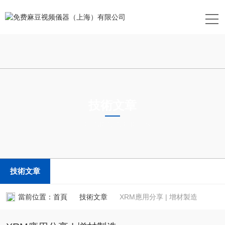
技術文章
TECHNICAL ARTICLES
技術文章
當前位置：
首頁
技術文章
XRM應用分享 | 增材製造