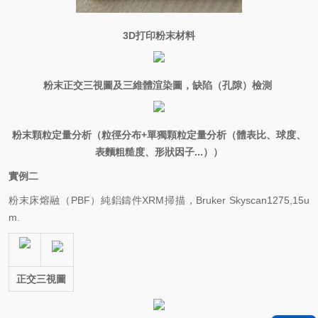
3D打印粉末材料
粉末正交三視圖及三維體渲染圖，缺陷（孔隙）檢測
粉末顆粒定量分析（粒徑分布+單獨顆粒定量分析（體表比、球度、
表麵粗糙度、形狀因子...））
實例二
粉末床熔融（PBF）純鋁鑄件XRM掃描，Bruker Skyscan1275,15u
m.
正交三視圖