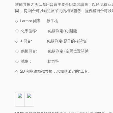
核磁共振之所以應用普遍主要是因為其譜圖可以給免费麻
團， 從j耦合可以知道原子間的相關聯係，從偶極耦合可
◇
Larmor 頻率 原子核
◇
化學位移: 結構測定(功能團)
◇
J-偶合: 結構測定(原子的相關性)
◇
偶極偶合: 結構測定 (空間位置關係)
◇
弛豫： 動力學
◇
2D 和多維核磁共振：未知物鑒定的*工具。