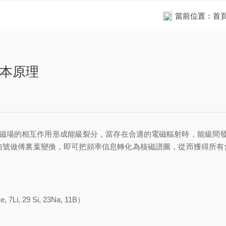
當前位置：
首
基本原理
磁場的相互作用形成能級裂分，當存在合適的電磁輻射時，能級間發生
ID 信號做傅裏葉變換，即可把頻率信息轉化為核磁譜圖，從而獲得所有含
, 7Li, 29 Si, 23Na, 11B）