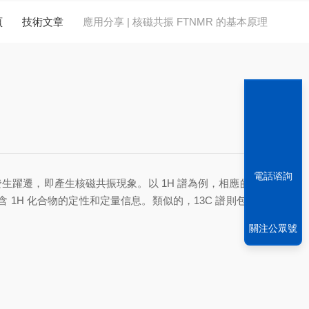
頁
技術文章
應用分享 | 核磁共振 FTNMR 的基本原理
電話谘詢
躍遷，即產生核磁共振現象。以 1H 譜為例，相應的 FI
 1H 化合物的定性和定量信息。類似的，13C 譜則包含所
關注公眾號