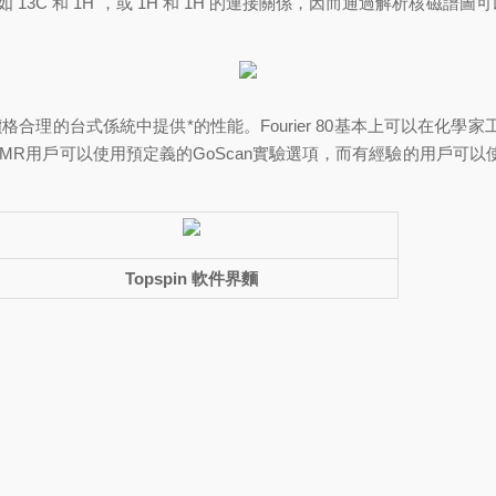
13C 和 1H ，或 1H 和 1H 的連接關係，因而通過解析核
格合理的台式係統中提供*的性能。Fourier 80基本上可以在化
用戶可以使用預定義的GoScan實驗選項，而有經驗的用戶可以使用Br
Topspin 軟件界麵