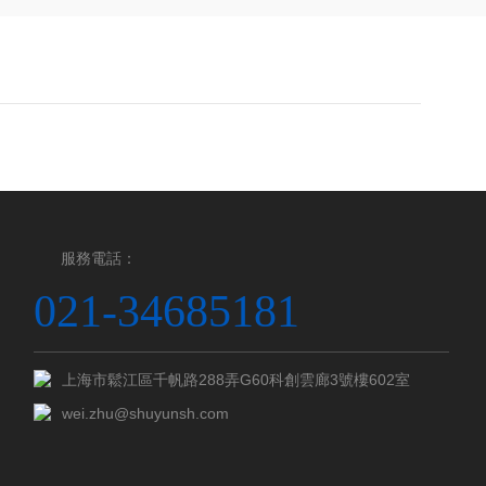
服務電話：
021-34685181
上海市鬆江區千帆路288弄G60科創雲廊3號樓602室
wei.zhu@shuyunsh.com