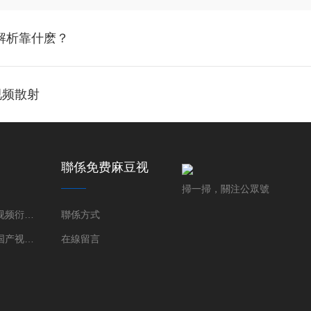
結構解析靠什麽？
视频散射
聯係免费麻豆视
频
掃一掃，關注公眾號
91麻豆国产视频衍射儀（XRD）
聯係方式
三維91麻豆国产视频顯微鏡（XRM）
在線留言