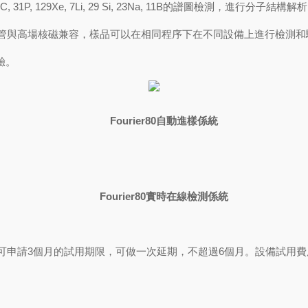
C, 31P, 129Xe, 7Li, 29 Si, 23Na, 11B
的譜圖檢測，進行分子結構解析
管與高場核磁兼容，樣品可以在相同程序下在不同設備上進行檢測和
驗。
Fourier80自動進樣係統
Fourier80
實時在線檢測係統
可申請
3
個月的試用期限，可做一次延期，不超過
6
個月。設備試用費