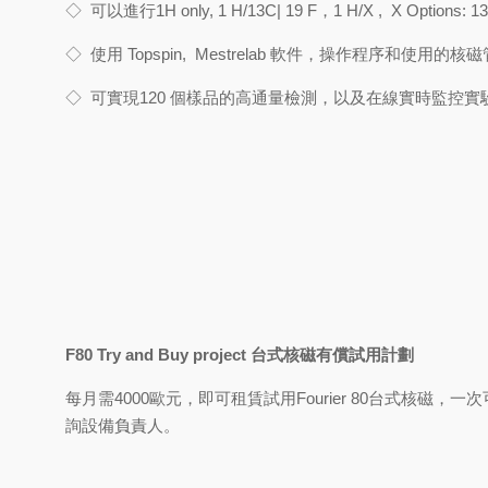
◇
可以進行1
H only, 1 H/13C| 19 F
，
1 H/X , X Options: 13
◇
使用
Topspin, Mestrelab
軟件，操作程序和使用的核磁
◇
可實現
120
個樣品的高通量檢測，以及在線實時監控實
F80 Try and Buy project
台式核磁有償試用計劃
每月需
4000
歐元，即可租賃試用
Fourier 80
台式核磁，一次
詢設備負責人
。