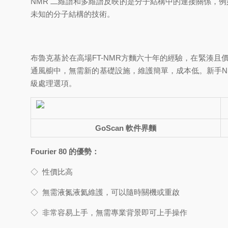
NMR 二維譜和多維譜反映的是分子結構中的連接關係，例如 
未知的分子結構的技術。
布魯克基於在高場FT-NMR方麵六十年的經驗，在緊湊且價
通風櫥中，無需新的基礎設施，維護簡單，成本低。新手NMR
級處理選項。
GoScan
軟件界麵
Fourier 80
的優勢：
◇
性價比高
◇
無需液氮液氦維護，可以隨時關機或重啟
◇
非常容易上手，無需專業背景即可上手操作