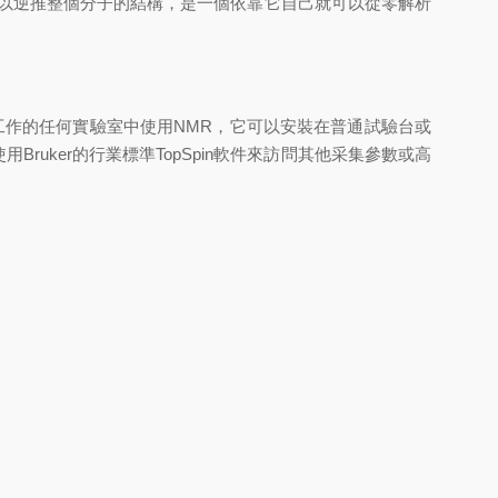
磁譜圖可以逆推整個分子的結構，是一個依靠它自己就可以從零解析
學家工作的任何實驗室中使用NMR，它可以安裝在普通試驗台或
uker的行業標準TopSpin軟件來訪問其他采集參數或高