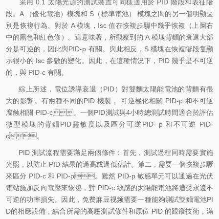
采用 0.1 太陽光源的測試裝置可同樣適用於 PID 階段和表征階
段。A （優化電池）模塊和 S（標準電池） 模塊之間的另一個明顯區
別是恢複行為。對於 A 模塊，Isc 值在恢複步驟中幾乎恢複（上圖右
中的黑色和紅色條）。這意味著，所觀察到的 A 模塊背麵的衰退大部
分是可逆的，因此與PID-p 有關。與此相反，S 模塊在恢複階段隻顯
示很小的 Isc 參數的變化。因此，在這種情況下，PID 幾乎是不可逆
的，與 PID-c 有關。
綜上所述，電位誘導衰退（PID）對雙麵太陽能電池的背麵有很
大的影響。有兩種不同的PID 機製， 可逆極化相關 PID-p 和不可逆
腐蝕相關 PID-c。一個PID測試與4小時總測試時間適合於評估
微型模塊的背麵PID靈敏度以及區分可逆PID- p 和不可逆 PID-
c。
PID 測試流程需要滿足兩個條件：首先，測試過程同時需要實施
光照，以防止 PID 結果的過高或過低估計。第二，需要一個恢複步驟
來區分 PID-c 和 PID-p。雖然 PID-p 敏感單元可以通過在光伏
電站施加反向電壓來恢複，對 PID-c 敏感的太陽能電池將遭受永遠不
可逆的功率損失。因此，免费麻豆视频需要一種能夠測試雙麵電池PI
D的相應設備，結合所需的高壓測試條件和原位 PID 的跟蹤技術，滿