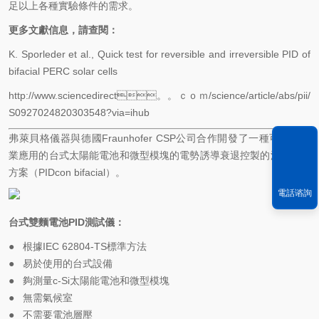
足以上各種實驗條件的需求。
更多文獻信息，請查閱：
K. Sporleder et al., Quick test for reversible and irreversible PID of
bifacial PERC solar cells
http://www.sciencedirect。。ｃｏｍ/science/article/abs/pii/
S0927024820303548?via=ihub
弗萊貝格儀器與德國Fraunhofer CSP公司合作開發了一種可作為商
業應用的台式太陽能電池和微型模塊的電勢誘導衰退控製的測量解決
方案（PIDcon bifacial）。
電話谘詢
台式雙麵電池
PID
測試儀：
●
根據IEC 62804-TS標準方法
●
易於使用的台式設備
●
夠測量c-Si太陽能電池和微型模塊
●
無需氣候室
●
不需要電池層壓