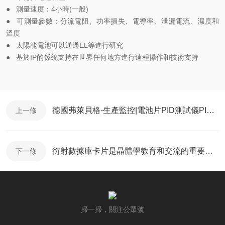
●
測量速度：4小時(一般)
●
可測量參數：分流電阻、功率損失、電導率、泄漏電流、濕度和
溫度
●
太陽能電池可以通過EL等進行研究
●
基於IP的係統支持在世界任何地方進行遠程操作和技術支持
德國弗萊貝格-生產監控|電池片PID測試儀PIDcon bifacial
上一條
衍射數據庫卡片是晶體學教育和交流的重要途徑
下一條
掃一掃，關注公眾號