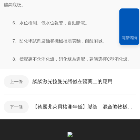
鏽鋼底板。
6、水位檢測、低水位報警，自動斷電。
電話谘詢
7、防化學試劑腐蝕和機械損壞表麵，耐酸耐堿。
8、標配裏不含消化爐，消化爐為選配，建議選擇C型消化爐。
談談激光拉曼光譜儀在醫藥上的應用
上一條
【德國弗萊貝格測年儀】脈衝：混合礦物樣品測年
下一條