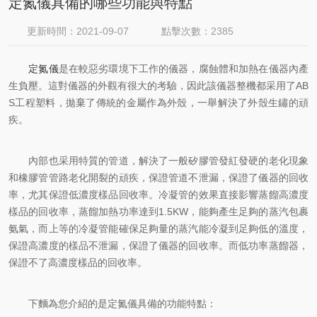
定氮儀具備的哪些功能與特點
更新時間：2021-09-07
點擊次數：2385
定氮儀
是在較惡劣環境下工作的儀器，腐蝕體和加熱在儀器內產
生負壓。這對儀器的外觀有很大的考驗，因此該儀器整機都采用了AB
S工程塑料，拋棄了傳統的金屬作為外殼，一舉解決了外殼生鏽的頑
疾。
內部也采用特質的管道，解決了一般矽膠管發紅發硬的老化現象
和橡膠管管路老化開裂的頑疾，保證管道不泄漏，保證了儀器的回收
率，尤其保證低濃度樣品回收率。冷凝管的效果直接影響蒸餾高濃度
樣品的回收率，蒸餾加熱功率達到1.5KW，能夠產生足夠的蒸汽包裹
氨氣，而上等的冷凝管能確保足夠量的蒸汽能冷凝到足夠低的溫度，
保證高濃度的樣品不泄漏，保證了儀器的回收率。而低功率蒸餾器，
保證不了高濃度樣品的回收率。
下麵為您介紹的是定氮儀具備的功能特點：