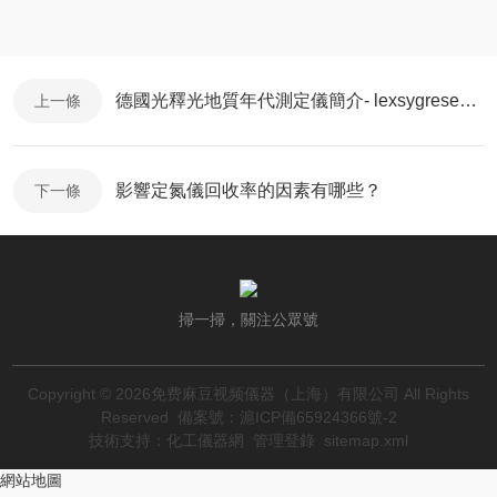
德國光釋光地質年代測定儀簡介- lexsygresearch
上一條
影響定氮儀回收率的因素有哪些？
下一條
掃一掃，關注公眾號
Copyright © 2026免费麻豆视频儀器（上海）有限公司 All Rights
Reserved
備案號：滬ICP備65924366號-2
技術支持：
化工儀器網
管理登錄
sitemap.xml
網站地圖